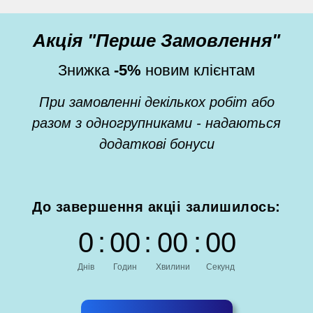
Акція "Перше Замовлення"
Знижка
-5%
новим клієнтам
При замовленні декількох робіт або
разом з одногрупниками - надаються
додаткові бонуси
До завершення акціі залишилось:
0
:
0
0
:
0
0
:
0
0
Днів
Годин
Хвилини
Секунд