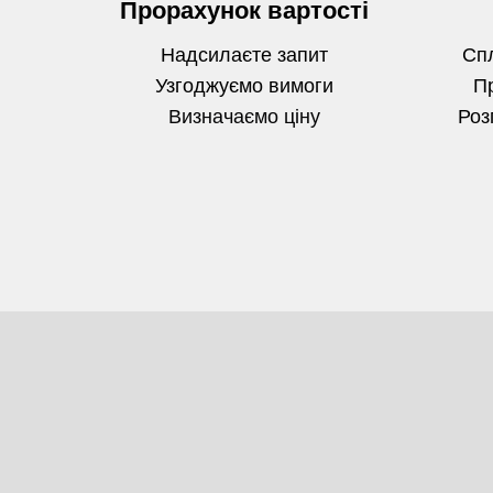
Прорахунок вартості
Надсилаєте запит
Спл
Узгоджуємо вимоги
П
Визначаємо
ціну
Роз