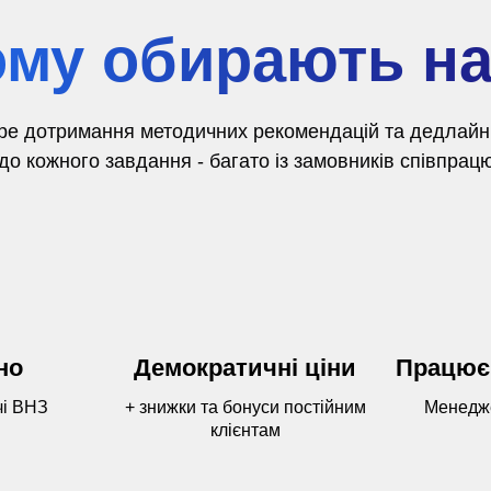
му обирають н
ре дотримання методичних рекомендацій та дедлайнів
о кожного завдання - багато із замовників співпрацю
но
Демократичні ціни
Працює
чі ВНЗ
+ знижки та бонуси постійним
Менедже
клієнтам