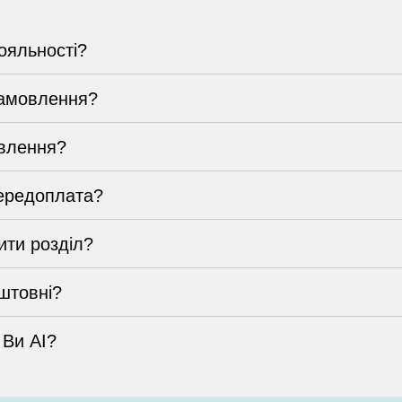
ояльності?
замовлення?
влення?
ередоплата?
ти розділ?
штовні?
 Ви AI?