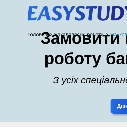
Замовити 
Головна
Бакалаврські роботи
Науков
роботу ба
З усіх спеціаль
Діз