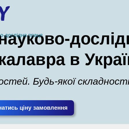
науково-дослід
о-дослідна праця
калавра в Украї
ностей. Будь-якої складності
натись ціну замовлення