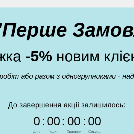
 "Перше Замов
жка
-5%
новим кліє
 робіт або разом з одногрупниками - н
До завершення акціі залишилось:
0
:
0
0
:
0
0
:
0
0
Днів
Годин
Хвилини
Секунд