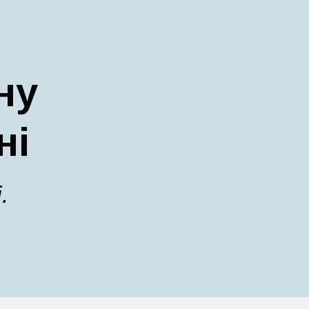
ну
ні
.