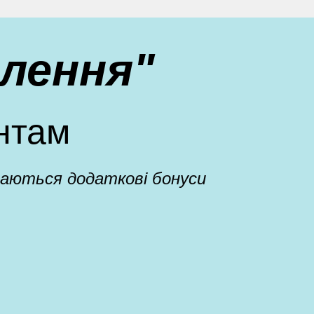
лення"
нтам
адаються додаткові бонуси