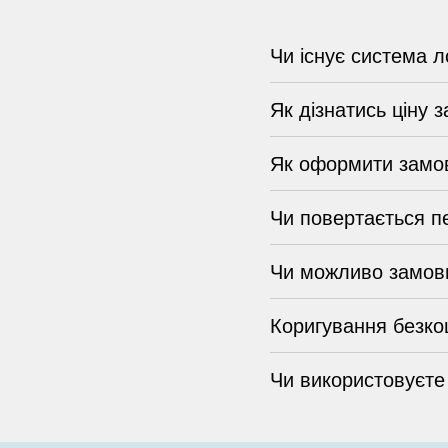
Чи існує система л
Як дізнатись ціну 
Як оформити замо
Чи повертається п
Чи можливо замови
Коригування безко
Чи використовуєте