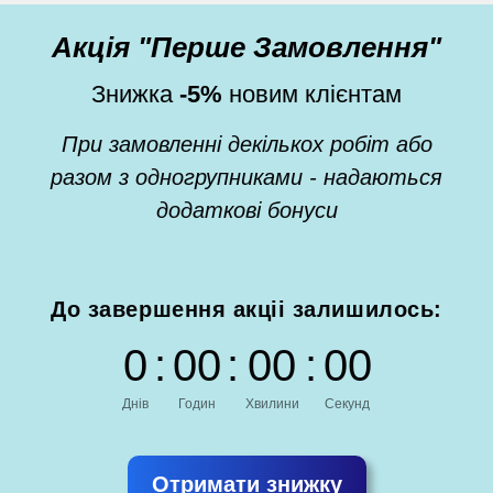
Акція "Перше Замовлення"
Знижка
-5%
новим клієнтам
При замовленні декількох робіт або
разом з одногрупниками - надаються
додаткові бонуси
До завершення акціі залишилось:
0
:
0
0
:
0
0
:
0
0
Днів
Годин
Хвилини
Секунд
Отримати знижку