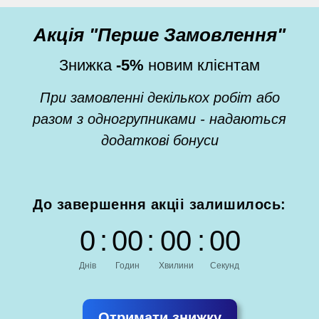
Акція "Перше Замовлення"
Знижка
-5%
новим клієнтам
При замовленні декількох робіт або
разом з одногрупниками - надаються
додаткові бонуси
До завершення акціі залишилось:
0
:
0
0
:
0
0
:
0
0
Днів
Годин
Хвилини
Секунд
Отримати знижку