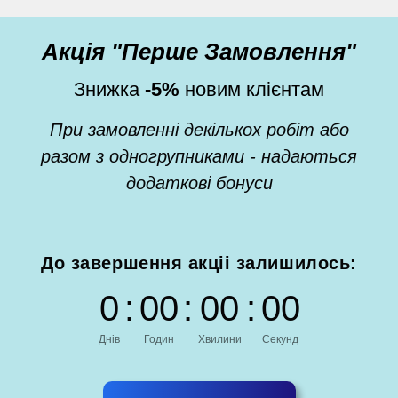
Акція "Перше Замовлення"
Знижка
-5%
новим клієнтам
При замовленні декількох робіт або
разом з одногрупниками - надаються
додаткові бонуси
До завершення акціі залишилось:
0
:
0
0
:
0
0
:
0
0
Днів
Годин
Хвилини
Секунд