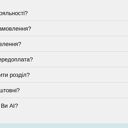
ояльності?
замовлення?
влення?
ередоплата?
ти розділ?
штовні?
 Ви AI?