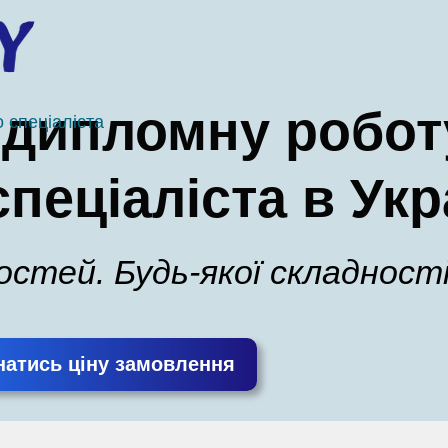
 дипломну робот
 спеціаліста
пеціаліста в Укр
ностей. Будь-якої складності
натись ціну замовлення