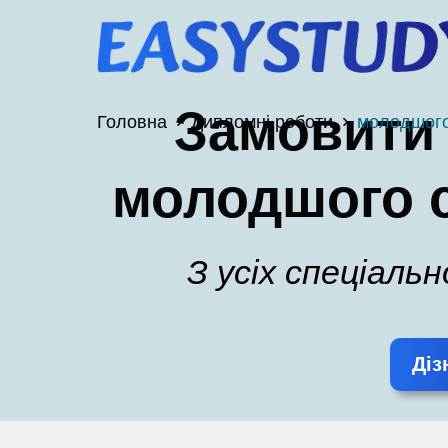
Замовити
Головна
Дипломні роботи
молодшого
молодшого с
З усіх спеціаль
Діз