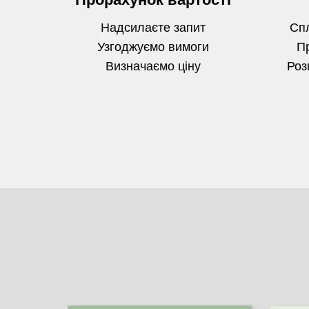
Надсилаєте запит
Спл
Узгоджуємо вимоги
П
Визначаємо
ціну
Роз