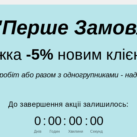
 "Перше Замов
жка
-5%
новим кліє
 робіт або разом з одногрупниками - н
До завершення акціі залишилось:
0
:
0
0
:
0
0
:
0
0
Днів
Годин
Хвилини
Секунд