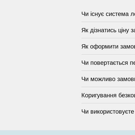
Чи існує система л
Як дізнатись ціну 
Як оформити замо
Чи повертається п
Чи можливо замови
Коригування безко
Чи використовуєте