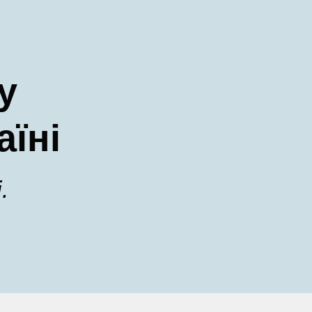
у
аїні
.