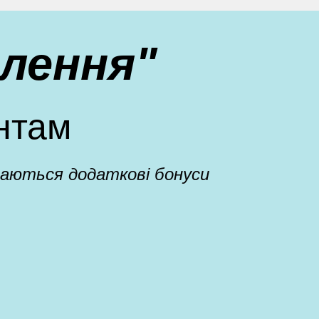
лення"
нтам
адаються додаткові бонуси