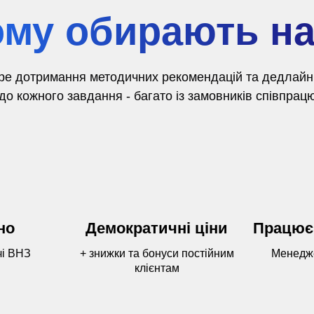
му обирають н
ре дотримання методичних рекомендацій та дедлайнів
о кожного завдання - багато із замовників співпрацю
но
Демократичні ціни
Працює
чі ВНЗ
+ знижки та бонуси постійним
Менедже
клієнтам