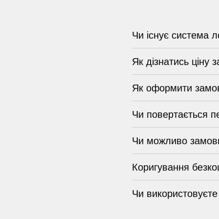
Чи існує система л
Як дізнатись ціну 
Як оформити замо
Чи повертається п
Чи можливо замови
Коригування безко
Чи використовуєте