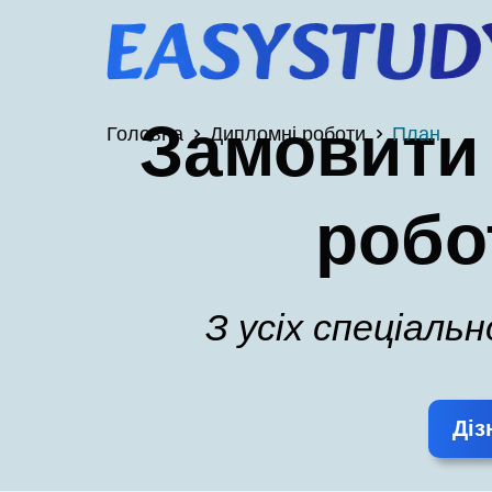
Замовити
Головна
Дипломні роботи
План
робо
З усіх спеціаль
Діз