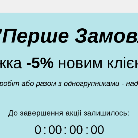
 "Перше Замов
жка
-5%
новим кліє
 робіт або разом з одногрупниками - н
До завершення акціі залишилось:
0
:
0
0
:
0
0
:
0
0