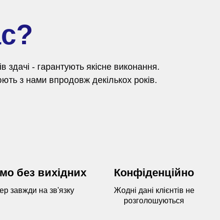
ас?
 здачі - гарантують якісне виконання.
ють з нами впродовж декількох років.
мо без вихідних
Конфіденційно
р завжди на зв'язку
Жодні дані клієнтів не
розголошуються