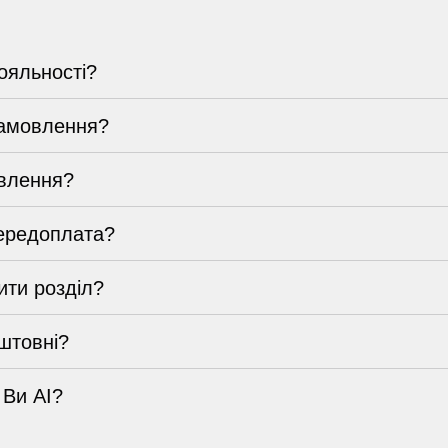
ояльності?
замовлення?
влення?
ередоплата?
ти розділ?
штовні?
 Ви AI?