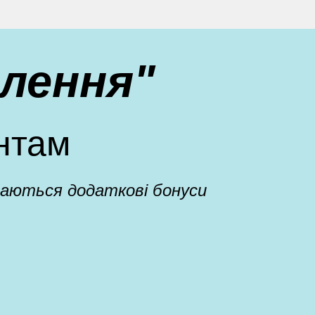
лення"
нтам
адаються додаткові бонуси