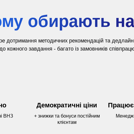
му обирають н
ре дотримання методичних рекомендацій та дедлайнів
о кожного завдання - багато із замовників співпрацю
но
Демократичні ціни
Працює
чі ВНЗ
+ знижки та бонуси постійним
Менедже
клієнтам