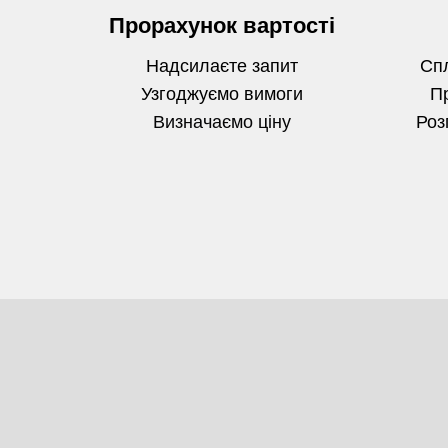
Прорахунок вартості
Надсилаєте запит
Спл
Узгоджуємо вимоги
П
Визначаємо
ціну
Роз