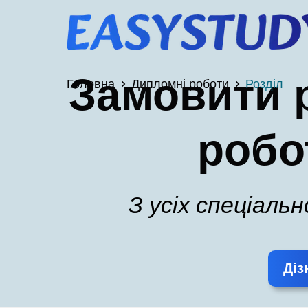
Замовити 
Головна
Дипломні роботи
Розділ
робо
З усіх спеціаль
Діз