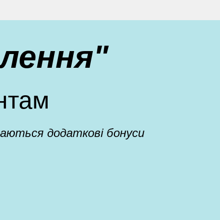
лення"
нтам
адаються додаткові бонуси