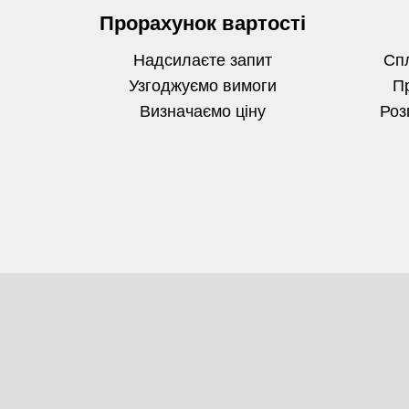
Прорахунок вартості
Надсилаєте запит
Спл
Узгоджуємо вимоги
П
Визначаємо
ціну
Роз