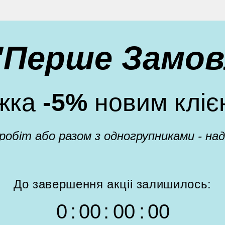
 "Перше Замов
жка
-5%
новим кліє
 робіт або разом з одногрупниками - н
До завершення акціі залишилось:
0
:
0
0
:
0
0
:
0
0