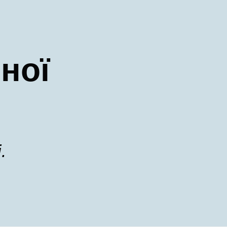
ної
.