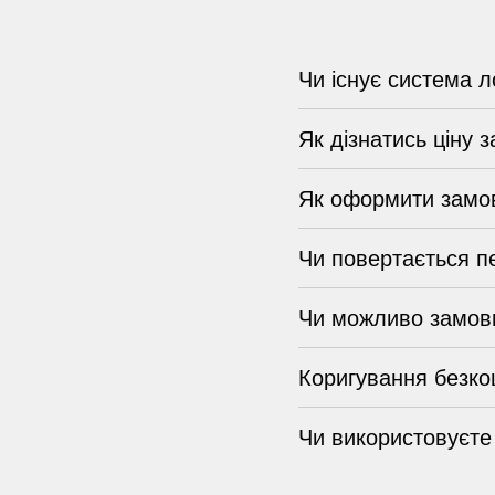
Чи існує система л
Як дізнатись ціну 
Як оформити замо
Чи повертається п
Чи можливо замови
Коригування безко
Чи використовуєте