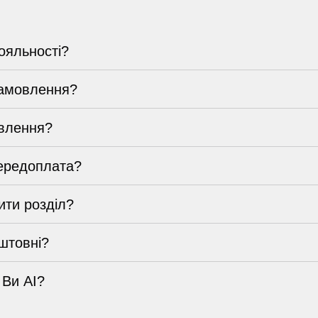
ояльності?
замовлення?
влення?
ередоплата?
ти розділ?
штовні?
 Ви AI?