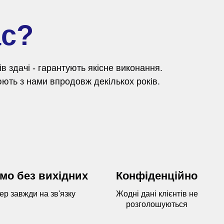
ас?
 здачі - гарантують якісне виконання.
ють з нами впродовж декількох років.
мо без вихідних
Конфіденційно
р завжди на зв'язку
Жодні дані клієнтів не
розголошуються