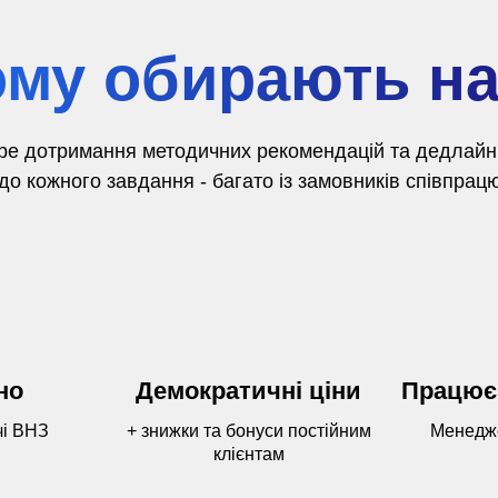
му обирають н
ре дотримання методичних рекомендацій та дедлайнів
о кожного завдання - багато із замовників співпрацю
но
Демократичні ціни
Працює
чі ВНЗ
+ знижки та бонуси постійним
Менедже
клієнтам