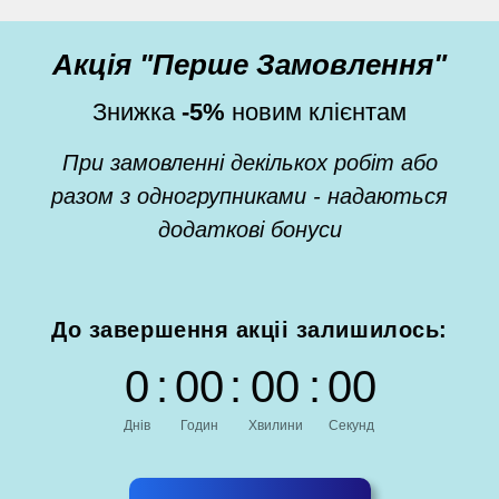
Акція "Перше Замовлення"
Знижка
-5%
новим клієнтам
При замовленні декількох робіт або
разом з одногрупниками - надаються
додаткові бонуси
До завершення акціі залишилось:
0
:
0
0
:
0
0
:
0
0
Днів
Годин
Хвилини
Секунд