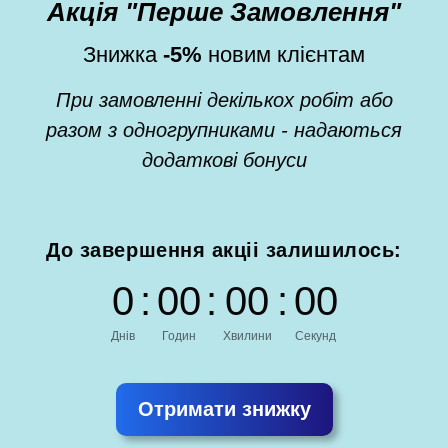
Акція "Перше Замовлення"
Знижка
-5%
новим клієнтам
При замовленні декількох робіт або
разом з одногрупниками - надаються
додаткові бонуси
До завершення акціі залишилось:
0
:
0
0
:
0
0
:
0
0
Днів
Годин
Хвилини
Секунд
Отримати знижку