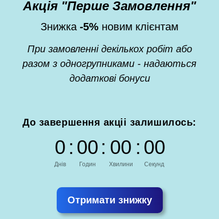
Акція "Перше Замовлення"
Знижка
-5%
новим клієнтам
При замовленні декількох робіт або
разом з одногрупниками - надаються
додаткові бонуси
До завершення акціі залишилось:
0
:
0
0
:
0
0
:
0
0
Днів
Годин
Хвилини
Секунд
Отримати знижку