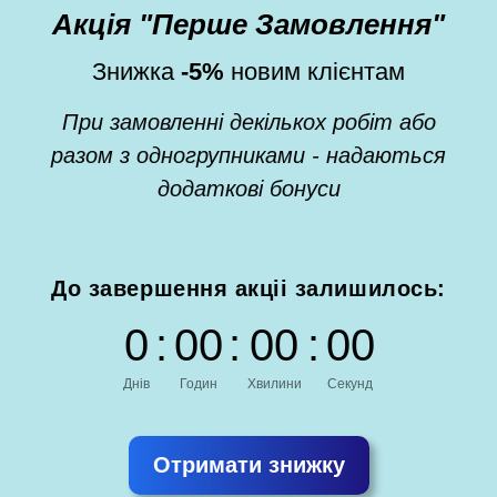
Акція "Перше Замовлення"
Знижка
-5%
новим клієнтам
При замовленні декількох робіт або
разом з одногрупниками - надаються
додаткові бонуси
До завершення акціі залишилось:
0
:
0
0
:
0
0
:
0
0
Днів
Годин
Хвилини
Секунд
Отримати знижку