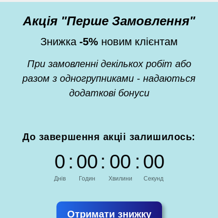
Акція "Перше Замовлення"
Знижка
-5%
новим клієнтам
При замовленні декількох робіт або
разом з одногрупниками - надаються
додаткові бонуси
До завершення акціі залишилось:
0
:
0
0
:
0
0
:
0
0
Днів
Годин
Хвилини
Секунд
Отримати знижку