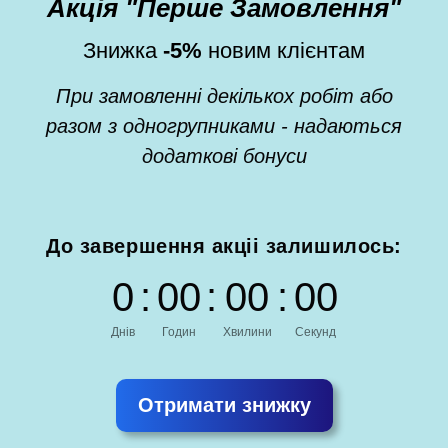
Акція "Перше Замовлення"
Знижка
-5%
новим клієнтам
При замовленні декількох робіт або
разом з одногрупниками - надаються
додаткові бонуси
До завершення акціі залишилось:
0
:
0
0
:
0
0
:
0
0
Днів
Годин
Хвилини
Секунд
Отримати знижку