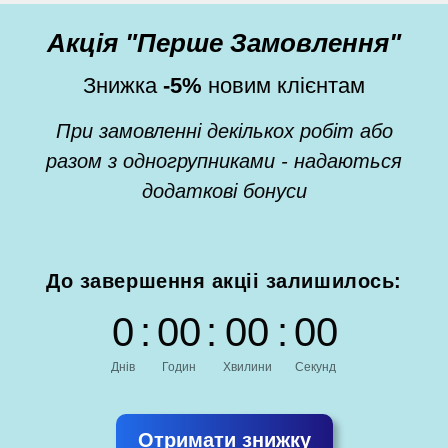
Акція "Перше Замовлення"
Знижка
-5%
новим клієнтам
При замовленні декількох робіт або
разом з одногрупниками - надаються
додаткові бонуси
До завершення акціі залишилось:
0
:
0
0
:
0
0
:
0
0
Днів
Годин
Хвилини
Секунд
Отримати знижку