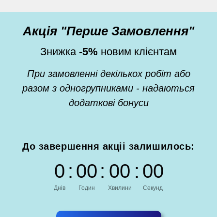
Акція "Перше Замовлення"
Знижка
-5%
новим клієнтам
При замовленні декількох робіт або
разом з одногрупниками - надаються
додаткові бонуси
До завершення акціі залишилось:
0
:
0
0
:
0
0
:
0
0
Днів
Годин
Хвилини
Секунд