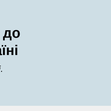
 до
їні
.