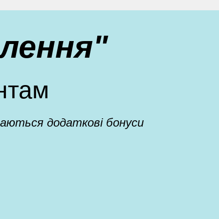
лення"
нтам
адаються додаткові бонуси