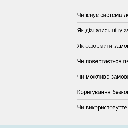
Чи існує система л
Як дізнатись ціну 
Як оформити замо
Чи повертається п
Чи можливо замови
Коригування безко
Чи використовуєте