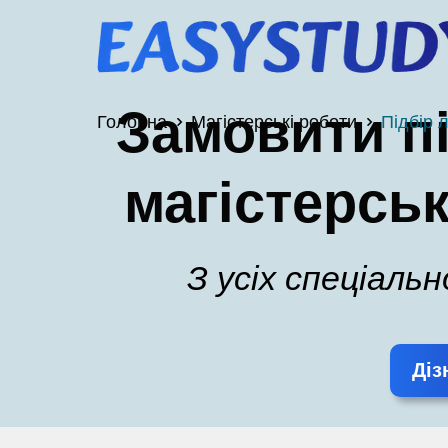
Замовити пі
Головна
Магістерські роботи
Підбір 
магістерськ
З усіх спеціаль
Діз