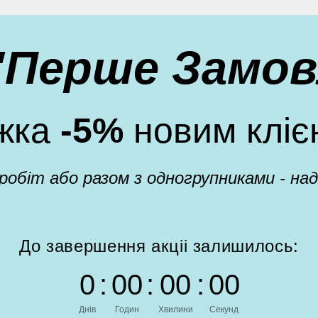
 "Перше Замов
жка
-5%
новим кліє
 робіт або разом з одногрупниками - н
До завершення акціі залишилось:
0
:
0
0
:
0
0
:
0
0
Днів
Годин
Хвилини
Секунд