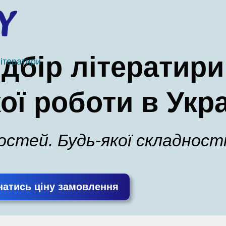
дбір літератири
літератири
ої роботи в Укра
ностей. Будь-якої складності
натись ціну замовлення