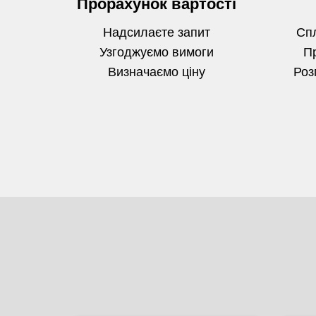
Прорахунок вартості
Надсилаєте запит
Спл
Узгоджуємо вимоги
П
Визначаємо
ціну
Роз