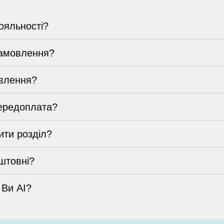
ояльності?
замовлення?
влення?
ередоплата?
ти розділ?
штовні?
 Ви AI?