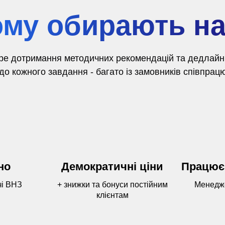
му обирають н
ре дотримання методичних рекомендацій та дедлайнів
о кожного завдання - багато із замовників співпрацю
но
Демократичні ціни
Працює
чі ВНЗ
+ знижки та бонуси постійним
Менедже
клієнтам