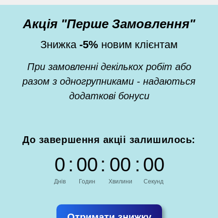
Акція "Перше Замовлення"
Знижка
-5%
новим клієнтам
При замовленні декількох робіт або
разом з одногрупниками - надаються
додаткові бонуси
До завершення акціі залишилось:
0
:
0
0
:
0
0
:
0
0
Днів
Годин
Хвилини
Секунд
Отримати знижку