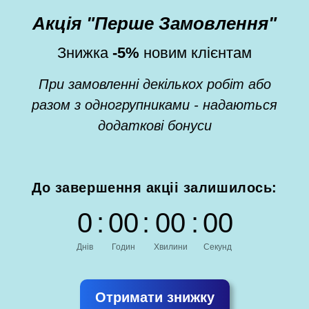
Акція "Перше Замовлення"
Знижка
-5%
новим клієнтам
При замовленні декількох робіт або
разом з одногрупниками - надаються
додаткові бонуси
До завершення акціі залишилось:
0
:
0
0
:
0
0
:
0
0
Днів
Годин
Хвилини
Секунд
Отримати знижку