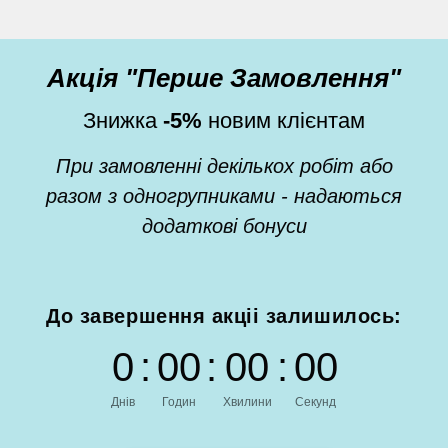
Акція "Перше Замовлення"
Знижка
-5%
новим клієнтам
При замовленні декількох робіт або
разом з одногрупниками - надаються
додаткові бонуси
До завершення акціі залишилось:
0
:
0
0
:
0
0
:
0
0
Днів
Годин
Хвилини
Секунд