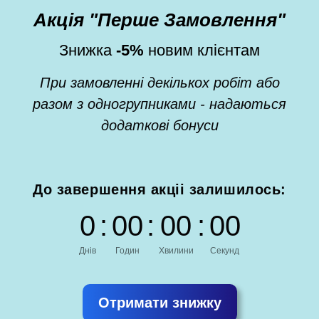
Акція "Перше Замовлення"
Знижка
-5%
новим клієнтам
При замовленні декількох робіт або
разом з одногрупниками - надаються
додаткові бонуси
До завершення акціі залишилось:
0
:
0
0
:
0
0
:
0
0
Днів
Годин
Хвилини
Секунд
Отримати знижку