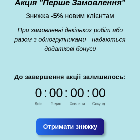
Акція "Перше Замовлення"
Знижка
-5%
новим клієнтам
При замовленні декількох робіт або
разом з одногрупниками - надаються
додаткові бонуси
До завершення акціі залишилось:
0
:
0
0
:
0
0
:
0
0
Днів
Годин
Хвилини
Секунд
Отримати знижку