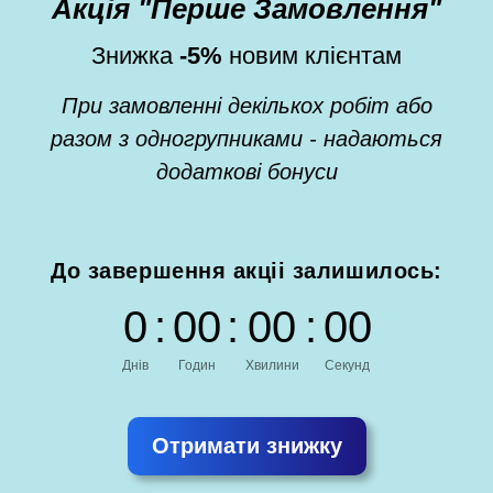
Акція "Перше Замовлення"
Знижка
-5%
новим клієнтам
При замовленні декількох робіт або
разом з одногрупниками - надаються
додаткові бонуси
До завершення акціі залишилось:
0
:
0
0
:
0
0
:
0
0
Днів
Годин
Хвилини
Секунд
Отримати знижку